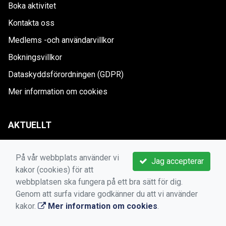
Boka aktivitet
Kontakta oss
Medlems -och användarvillkor
Bokningsvillkor
Dataskyddsförordningen (GDPR)
Mer information om cookies
AKTUELLT
KanslietOnline™ installerat
13 maj 2017
På vår webbplats använder vi
Jag accepterar
kakor (cookies) för att
TÄBY GOLFKLUBB
webbplatsen ska fungera på ett bra sätt för dig.
Genom att surfa vidare godkänner du att vi använder
junior@tabygk.se
kakor.
Mer information om cookies
.
https://tabygk.kanslietonline.se/