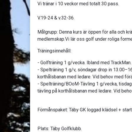
Vi tränar i 10 veckor med totalt 30 pass.
V.19-24 & v.32-36.
Målgrupp: Denna kurs är öppen för alla och krä
medlemskap.Vi lär oss golf under roliga forme
Träningsinnehåll:
- Golfträning 1 g/vecka. Ibland med TrackMan.
- Spelträning 1 g/v, söndagar drop in 13.00–1
korthålsbanan med ledare. Vid behov med för
- Spelträning/BOoM-Tävling 1 g/vecka, tisdag
tävling på korthålsbanan med ledare. Vid beho
Förmånspaket: Täby GK loggad klädsel + start
Plats: Täby Golfklubb.