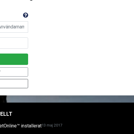
n
?
ELLT
etOnline™ installerat
13 maj 2017