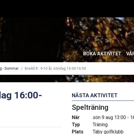
BOKA AKTIVITET
VÅ
ng - Sommar
Bredd 8 : 9-10 år, söndag 16:00-16:50
dag 16:00-
NÄSTA AKTIVITET
Spelträning
När
sön 9 aug 13:00 - 1
Typ
Träning
Plats
Täby golfklubb