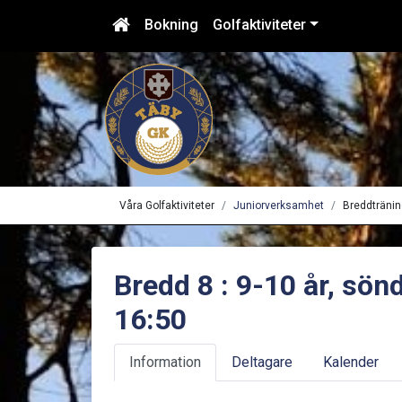
Bokning
Golfaktiviteter
Våra Golfaktiviteter
Juniorverksamhet
Breddträni
Bredd 8 : 9-10 år, sön
16:50
Information
Deltagare
Kalender