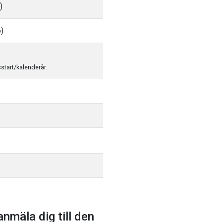
)
6)
sstart/kalenderår.
anmäla dig till den