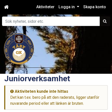
Aktiviteter
Logga in
Skapa konto
Sök
Juniorverksamhet
Aktiviteten kunde inte hittas
Det kan t.ex. bero på att den raderats, ligger utanför
nuvarande period eller att länken är bruten.