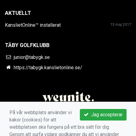
AKTUELLT
KanslietOnline™ installerat
13 maj 2017
TÄBY GOLFKLUBB
junior@tabygk.se
https://tabygk.kanslietonline.se/
På vår webbplats använder vi
Jag accepterar
kakor (cookies) för att
webbplatsen ska fungera på ett bra sätt för dig.
Genom att surfa vidare godkänner du att vi använder